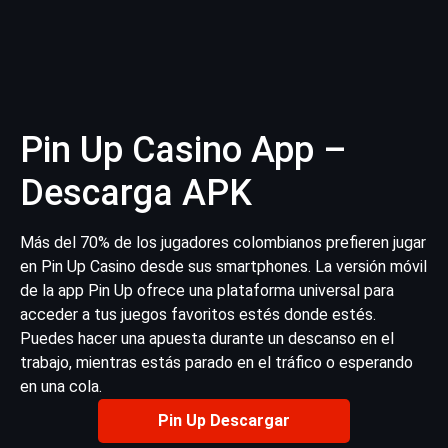
Jugar
DEMO
DEMO
DEMO
Pin Up Casino App –
Descarga APK
Más del 70% de los jugadores colombianos prefieren jugar
en Pin Up Casino desde sus smartphones. La versión móvil
de la app Pin Up ofrece una plataforma universal para
acceder a tus juegos favoritos estés donde estés.
Puedes hacer una apuesta durante un descanso en el
trabajo, mientras estás parado en el tráfico o esperando
en una cola.
Pin Up Descargar