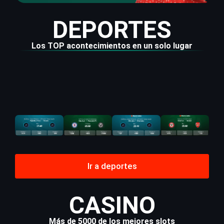
DEPORTES
Los TOP acontecimientos en un solo lugar
Ir a deportes
CASINO
Más de 5000 de los mejores slots